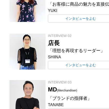
「お客様に商品の魅力を直接
YUKI
インタビューをよむ
INTERVIEW 02
店長
「理想を再現するリーダー」
SHIINA
インタビューをよむ
INTERVIEW 03
MD
(Merchandiser)
「ブランドの指揮者」
TANABE