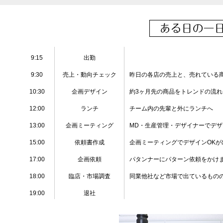
9:15
出勤
9:30
売上・動向チェック
昨日の各店の売上と、売れている
10:30
企画デザイン
約3ヶ月先の商品をトレンドの流
12:00
ランチ
チーム内の先輩と外にランチへ
13:00
企画ミーティング
MD・生産管理・デザイナーでデ
15:00
依頼書作成
企画ミーティングでデザインOK
17:00
企画依頼
パタンナーにパターン依頼をかけ
18:00
臨店・市場調査
同業他社など市場で出ているもの
19:00
退社